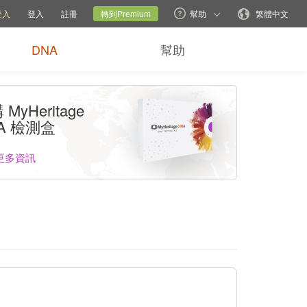
說明選項
切換家族網站
目前網站
更改語言
登入
登入
註冊
轉到Premium
幫助
繁體中文
DNA
幫助
MyHeritage
A 檢測盒
更多資訊