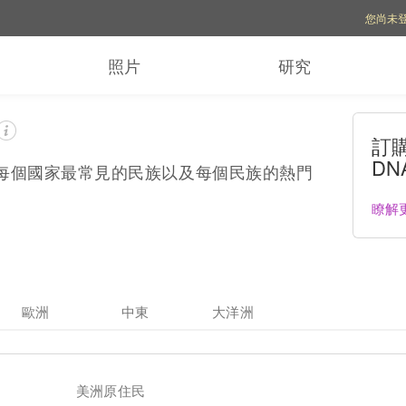
帳號選項
您尚未
照片
研究
訂購 
DN
據，探索每個國家最常見的民族以及每個民族的熱門
瞭解
歐洲
中東
大洋洲
美洲原住民