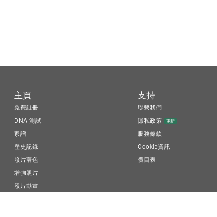
主頁
支持
免費註冊
聯繫我們
DNA 測試
隱私政策
更新
家譜
服務條款
歷史記錄
Cookie資訊
照片著色
價目表
增強照片
照片動畫
LiveMemory™
Family Tree Builder