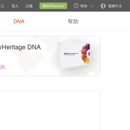
說明選項
切換家族網站
目前網站
更改語言
登入
登入
註冊
轉到Premium
幫助
繁體中文
DNA
幫助
Heritage DNA
資訊