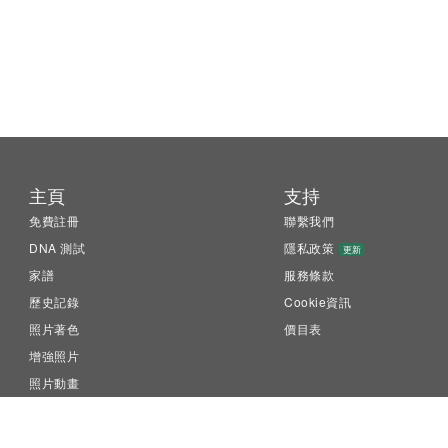
主頁
支持
免費註冊
聯繫我們
DNA 測試
隱私政策
更新
家譜
服務條款
歷史記錄
Cookie資訊
照片著色
價目表
增強照片
照片動畫
LiveMemory™
Family Tree Builder