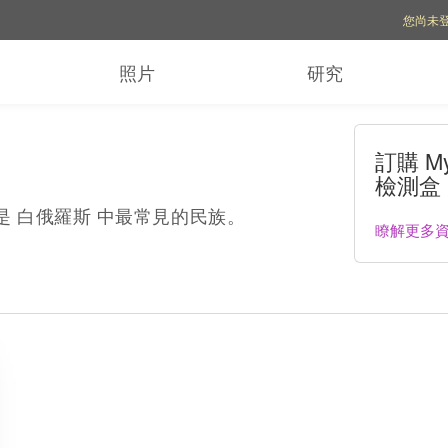
帳號選項
您尚未
照片
研究
訂購 My
檢測盒
，這些是 白俄羅斯 中最常見的民族。
瞭解更多