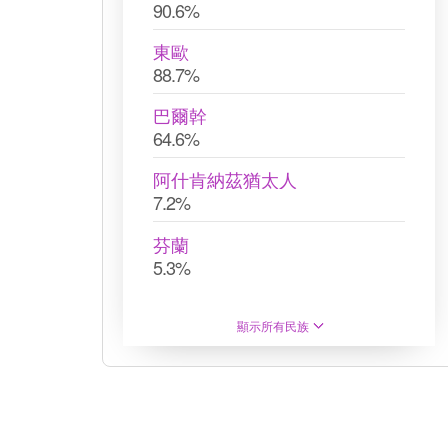
90.6%
東歐
88.7%
巴爾幹
64.6%
阿什肯納茲猶太人
7.2%
芬蘭
5.3%
顯示所有民族