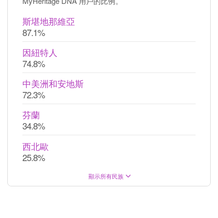
MyHeritage DNA 用戶的比例。
斯堪地那維亞
87.1%
因紐特人
74.8%
中美洲和安地斯
72.3%
芬蘭
34.8%
西北歐
25.8%
顯示所有民族