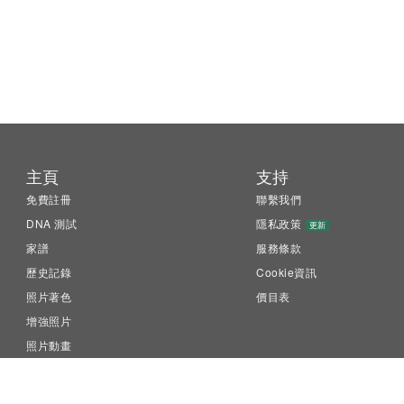
主頁
支持
免費註冊
聯繫我們
DNA 測試
隱私政策
更新
家譜
服務條款
歷史記錄
Cookie資訊
照片著色
價目表
增強照片
照片動畫
LiveMemory™
Family Tree Builder