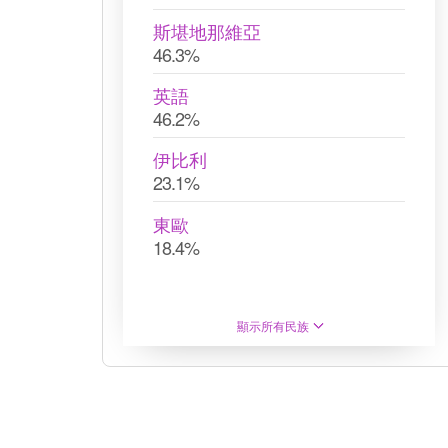
斯堪地那維亞
46.3%
英語
46.2%
伊比利
23.1%
東歐
18.4%
顯示所有民族