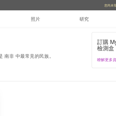
帳號選項
您尚未
照片
研究
訂購 My
檢測盒
這些是 南非 中最常見的民族。
瞭解更多