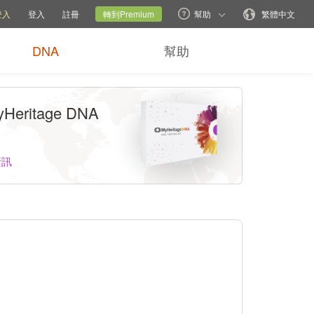
說明選項
切換家族網站
目前網站
更改語言
登入
登入
註冊
轉到Premium
幫助
繁體中文
DNA
幫助
Heritage DNA
資訊